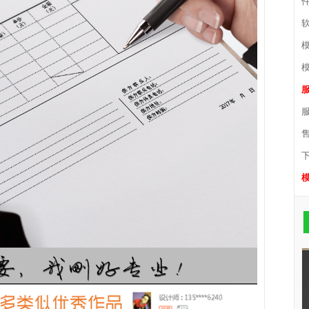
件
软
模
模